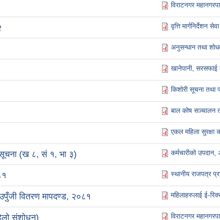
विराटनगर महानगरप
वृत्ति मार्गनिर्देश
२
अनुसन्धान तथा शोधवृ
खानेपानी, सरसफाई 
किशोरी सूचना तथा प
बाल कोष सञ्चालन त
एकल महिला सुरक्षा
कर्मचारीको उपदान, 
सूचना (ख ८, सं १, भा ३)
स्थानीय राजपत्र प्
८१
महिलाहरुलाई ई-रिक्
िउपुँजी वितरण मापदण्ड, २०८१
विराटनगर महानगरपा
हिलो संशोधन)