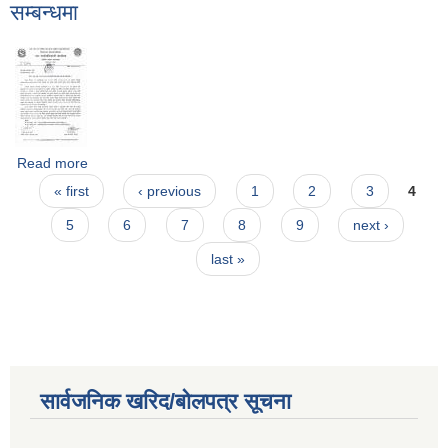
सम्बन्धमा
Read more
about चालु आ.ब. २०८१/८२ को भुक्तानी तथा खाता वन्द हुने सम्बन्धमा
Pages
« first
‹ previous
1
2
3
4
5
6
7
8
9
next ›
last »
सार्वजनिक खरिद/बोलपत्र सूचना