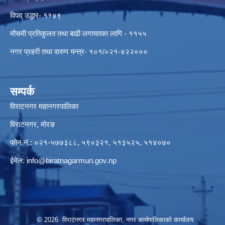
विपद् उद्धार- ११४९
मौसमी प्रतिकुलत तथा बाढी लगायतका लागि - ११५५
नगर प्रहरी तथा वारुण यन्त्र- १०१/०२१-४२२०००
सम्पर्क
विराटनगर महानगरपालिका
विराटनगर, मोरङ
फोन नं.: ०२१-५७७३८८, ५९०३२१, ५१३५२५, ५१४०७०
ईमेल:
info@biratnagarmun.gov.np
© 2026 विराटनगर महानगरपालिका, नगर कार्यपालिकाको कार्यालय