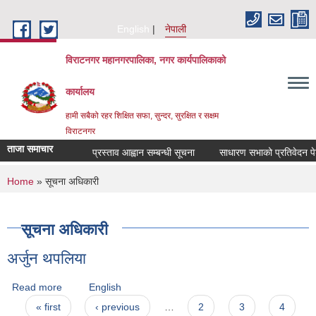
Skip to main content
English
नेपाली
विराटनगर महानगरपालिका, नगर कार्यपालिकाको
कार्यालय
हामी सबैको रहर शिक्षित सफा, सुन्दर, सुरक्षित र सक्षम
विराटनगर
ताजा समाचार
प्रस्ताव आह्वान सम्बन्धी सूचना
साधारण सभाको प्रतिवेदन पेश 
You are here
Home
» सूचना अधिकारी
सूचना अधिकारी
अर्जुन थपलिया
Read more
about अर्जुन थपलिया
English
Pages
« first
‹ previous
…
2
3
4