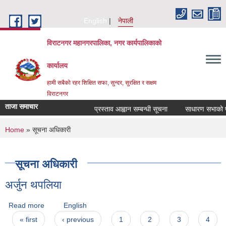
Skip to main content
English
नेपाली
विराटनगर महानगरपालिका, नगर कार्यपालिकाको
कार्यालय
हामी सबैको रहर शिक्षित सफा, सुन्दर, सुरक्षित र सक्षम
विराटनगर
ताजा समाचार
प्रस्ताव आह्वान सम्बन्धी सूचना
साधारण सभाको प्र
You are here
Home
» सूचना अधिकारी
सूचना अधिकारी
अर्जुन थपलिया
Read more
about अर्जुन थपलिया
English
Pages
« first
‹ previous
1
2
3
4