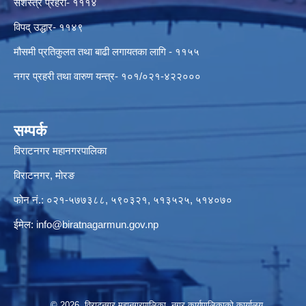
सशस्त्र प्रहरी- १११४
विपद् उद्धार- ११४९
मौसमी प्रतिकुलत तथा बाढी लगायतका लागि - ११५५
नगर प्रहरी तथा वारुण यन्त्र- १०१/०२१-४२२०००
सम्पर्क
विराटनगर महानगरपालिका
विराटनगर, मोरङ
फोन नं.: ०२१-५७७३८८, ५९०३२१, ५१३५२५, ५१४०७०
ईमेल:
info@biratnagarmun.gov.np
© 2026 विराटनगर महानगरपालिका, नगर कार्यपालिकाको कार्यालय