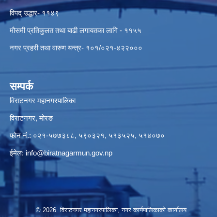
विपद् उद्धार- ११४९
मौसमी प्रतिकुलत तथा बाढी लगायतका लागि - ११५५
नगर प्रहरी तथा वारुण यन्त्र- १०१/०२१-४२२०००
सम्पर्क
विराटनगर महानगरपालिका
विराटनगर, मोरङ
फोन नं.: ०२१-५७७३८८, ५९०३२१, ५१३५२५, ५१४०७०
ईमेल:
info@biratnagarmun.gov.np
© 2026 विराटनगर महानगरपालिका, नगर कार्यपालिकाको कार्यालय