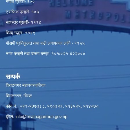
नेपाल प्रहरी- १००
ट्राफिक प्रहरी- १०३
सशस्त्र प्रहरी- १११४
विपद् उद्धार- ११४९
मौसमी प्रतिकुलत तथा बाढी लगायतका लागि - ११५५
नगर प्रहरी तथा वारुण यन्त्र- १०१/०२१-४२२०००
सम्पर्क
विराटनगर महानगरपालिका
विराटनगर, मोरङ
फोन नं.: ०२१-५७७३८८, ५९०३२१, ५१३५२५, ५१४०७०
ईमेल:
info@biratnagarmun.gov.np