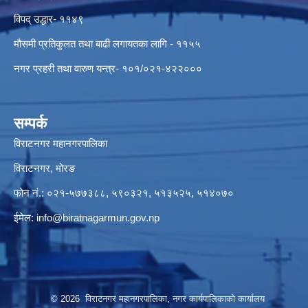
विपद् उद्धार- ११४९
मौसमी प्रतिकुलत तथा बाढी लगायतका लागि - ११५५
नगर प्रहरी तथा वारुण यन्त्र- १०१/०२१-४२२०००
सम्पर्क
विराटनगर महानगरपालिका
विराटनगर, मोरङ
फोन नं.: ०२१-५७७३८८, ५९०३२१, ५१३५२५, ५१४०७०
ईमेल:
info@biratnagarmun.gov.np
© 2026 विराटनगर महानगरपालिका, नगर कार्यपालिकाको कार्यालय