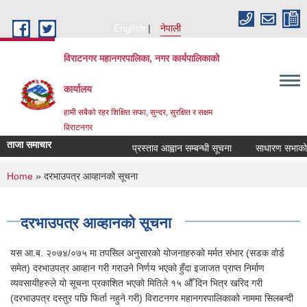
Skip to main content
English
नेपाली
विराटनगर महानगरपालिका, नगर कार्यपालिकाको
कार्यालय
हामी सबैको रहर शिक्षित सफा, सुन्दर, सुरक्षित र सक्षम
विराटनगर
ताजा समाचार
प्रस्ताव आह्वान सम्बन्धी सूचना
साधारण सभाको प्
You are here
Home
» दरभाउपत्र आव्हानको सूचना
दरभाउपत्र आव्हानको सूचना
यस आ.ब. २०७४/०७५ मा तपसिल अनुसारको योजनाहरुको मर्मत संभार (सडक वोर्ड
समेत) दरभाउपत्र आव्हान गरी गराउने निर्णय भएको हुँदा इजाजत प्राप्त निर्माण
व्यवसायीहरुले यो सूचना प्रकाशित भएको मितिले १५ औँ दिन भित्र खरिद गरी
(दरभाउपत्र दस्तुर पछि फिर्ता नहुने गरी) विराटनगर महानगरपालिकाको नाममा सिलबन्दी