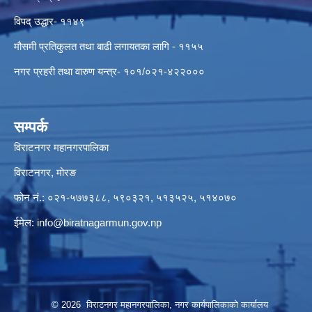
विपद् उद्धार- ११४९
मौसमी प्रतिकुलत तथा बाढी लगायतका लागि - ११५५
नगर प्रहरी तथा वारुण यन्त्र- १०१/०२१-४२२०००
सम्पर्क
विराटनगर महानगरपालिका
विराटनगर, मोरङ
फोन नं.: ०२१-५७७३८८, ५९०३२१, ५१३५२५, ५१४०७०
ईमेल:
info@biratnagarmun.gov.np
© 2026 विराटनगर महानगरपालिका, नगर कार्यपालिकाको कार्यालय