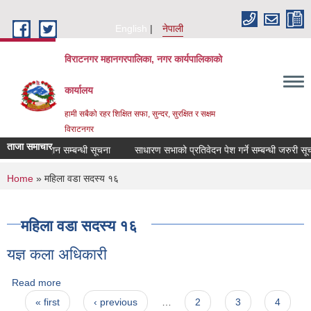
Skip to main content
English
नेपाली
विराटनगर महानगरपालिका, नगर कार्यपालिकाको
कार्यालय
हामी सबैको रहर शिक्षित सफा, सुन्दर, सुरक्षित र सक्षम
विराटनगर
ताजा समाचार
प्रस्ताव आह्वान सम्बन्धी सूचना
साधारण सभाको प्रतिवेदन पेश गर्ने सम्बन्धी जरुरी 
You are here
Home
» महिला वडा सदस्य १६
महिला वडा सदस्य १६
यज्ञ कला अधिकारी
Read more
about यज्ञ कला अधिकारी
Pages
« first
‹ previous
…
2
3
4