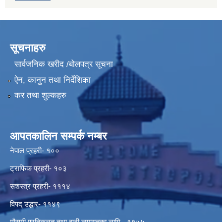
सूचनाहरु
सार्वजनिक खरीद /बोलपत्र सूचना
ऐन, कानुन तथा निर्देशिका
कर तथा शुल्कहरु
आपतकालिन सम्पर्क नम्बर
नेपाल प्रहरी- १००
ट्राफिक प्रहरी- १०३
सशस्त्र प्रहरी- १११४
विपद् उद्धार- ११४९
मौसमी प्रतिकुलत तथा बाढी लगायतका लागि - ११५५