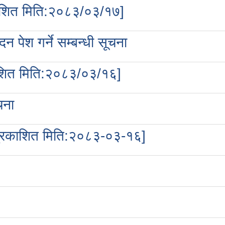
काशित मिति:२०८३/०३/१७]
पेश गर्ने सम्बन्धी सूचना
रकशित मिति:२०८३/०३/१६]
चना
ा [प्रकाशित मिति:२०८३-०३-१६]