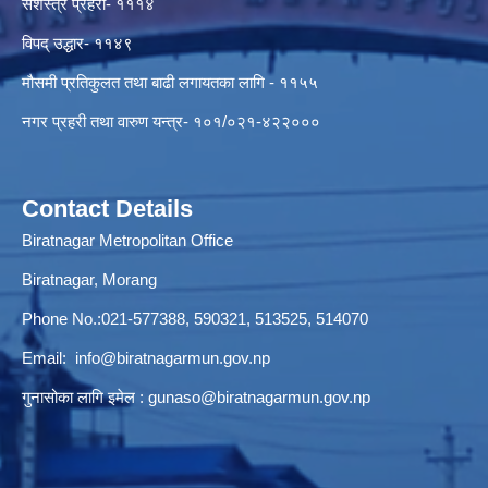
सशस्त्र प्रहरी- १११४
विपद् उद्धार- ११४९
मौसमी प्रतिकुलत तथा बाढी लगायतका लागि - ११५५
नगर प्रहरी तथा वारुण यन्त्र- १०१/०२१-४२२०००
Contact Details
Biratnagar Metropolitan Office
Biratnagar, Morang
Phone No.:021-577388, 590321, 513525, 514070
Email:
info@biratnagarmun.gov.np
गुनासोका लागि इमेल :
gunaso@biratnagarmun.gov.np