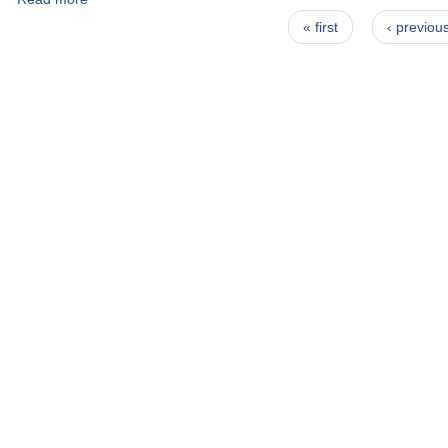
Pages
« first
‹ previou