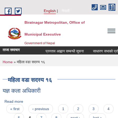
Skip to main content
English
नेपाली
Biratnagar Metropolitan, Office of
Municipal Executive
Government of Nepal
ताजा समाचार
प्रस्ताव आह्वान सम्बन्धी सूचना
साधारण सभाको प्रतिव
You are here
Home
» महिला वडा सदस्य १६
महिला वडा सदस्य १६
यज्ञ कला अधिकारी
Read more
about यज्ञ कला अधिकारी
Pages
« first
‹ previous
1
2
3
4
5
6
7
8
next ›
last »