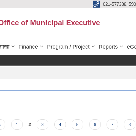
021-577388, 590
Office of Municipal Executive
शाखा
Finance
Program / Project
Reports
eGo
s
1
2
3
4
5
6
7
8