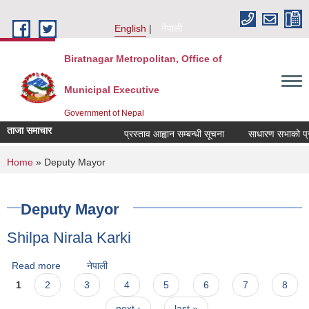
Skip to main content
English
नेपाली
Biratnagar Metropolitan, Office of
Municipal Executive
Government of Nepal
ताजा समाचार
प्रस्ताव आह्वान सम्बन्धी सूचना
साधारण सभाको प्रत
You are here
Home
» Deputy Mayor
Deputy Mayor
Shilpa Nirala Karki
Read more
about Shilpa Nirala Karki
नेपाली
Pages
1
2
3
4
5
6
7
8
next ›
last »