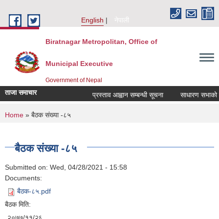
Skip to main content
English
नेपाली
Biratnagar Metropolitan, Office of
Municipal Executive
Government of Nepal
ताजा समाचार
प्रस्ताव आह्वान सम्बन्धी सूचना
साधारण सभाको प्र
You are here
Home
» बैठक संख्या -८५
बैठक संख्या -८५
Submitted on:
Wed, 04/28/2021 - 15:58
Documents:
बैठक-८५.pdf
बैठक मिति:
२०७७/११/२६