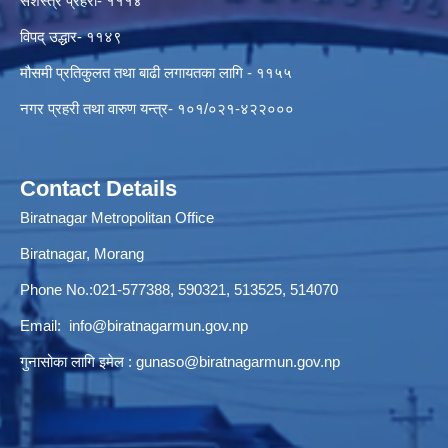
सशस्त्र प्रहरी- १११४
विपद् उद्धार- ११४९
मौसमी प्रतिकुलत तथा बाढी लगायतका लागि - ११५५
नगर प्रहरी तथा वारुण यन्त्र- १०१/०२१-४२२०००
Contact Details
Biratnagar Metropolitan Office
Biratnagar, Morang
Phone No.:021-577388, 590321, 513525, 514070
Email:
info@biratnagarmun.gov.np
गुनासोका लागि इमेल :
gunaso@biratnagarmun.gov.np