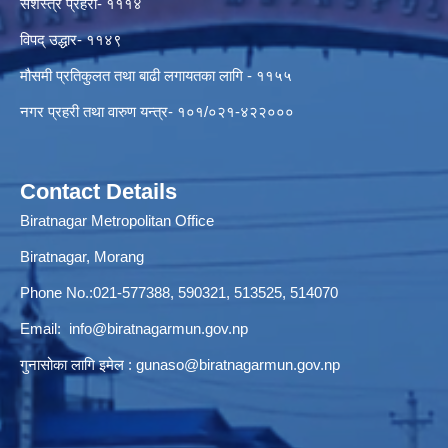
सशस्त्र प्रहरी- १११४
विपद् उद्धार- ११४९
मौसमी प्रतिकुलत तथा बाढी लगायतका लागि - ११५५
नगर प्रहरी तथा वारुण यन्त्र- १०१/०२१-४२२०००
Contact Details
Biratnagar Metropolitan Office
Biratnagar, Morang
Phone No.:021-577388, 590321, 513525, 514070
Email:
info@biratnagarmun.gov.np
गुनासोका लागि इमेल :
gunaso@biratnagarmun.gov.np