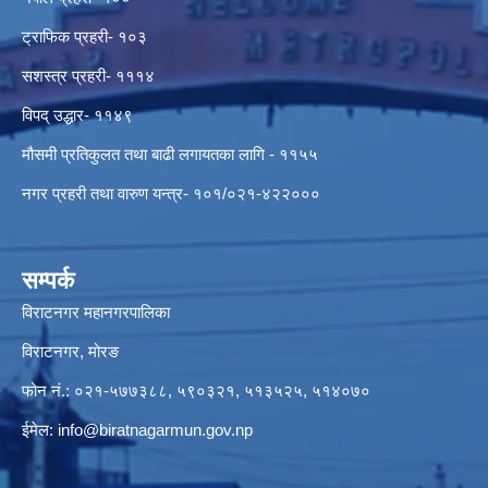
ट्राफिक प्रहरी- १०३
सशस्त्र प्रहरी- १११४
विपद् उद्धार- ११४९
मौसमी प्रतिकुलत तथा बाढी लगायतका लागि - ११५५
नगर प्रहरी तथा वारुण यन्त्र- १०१/०२१-४२२०००
सम्पर्क
विराटनगर महानगरपालिका
विराटनगर, मोरङ
फोन नं.: ०२१-५७७३८८, ५९०३२१, ५१३५२५, ५१४०७०
ईमेल:
info@biratnagarmun.gov.np