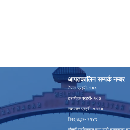
आपतकालिन सम्पर्क नम्बर
नेपाल प्रहरी- १००
ट्राफिक प्रहरी- १०३
सशस्त्र प्रहरी- १११४
विपद् उद्धार- ११४९
मौसमी प्रतिकुलत तथा बाढी लगायतका ल