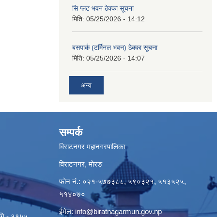
सि प्लट भवन ठेक्का सूचना
मिति:
05/25/2026 - 14:12
बसपार्क (टर्मिनल भवन) ठेक्का सूचना
मिति:
05/25/2026 - 14:07
अन्य
सम्पर्क
विराटनगर महानगरपालिका
विराटनगर, मोरङ
फोन नं.: ०२१-५७७३८८, ५९०३२१, ५१३५२५,
५१४०७०
ईमेल:
info@biratnagarmun.gov.np
ागि - ११५५